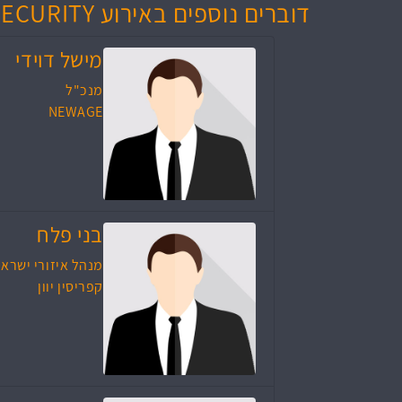
דוברים נוספים באירוע The NewAge for CYBER SECURITY
מישל דוידי
מנכ"ל
NEWAGE
בני פלח
מנהל איזורי ישרא
קפריסין יוון