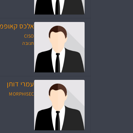
אלכס קאופמן
CISO
תנובה
עמרי דותן
MORPHISEC