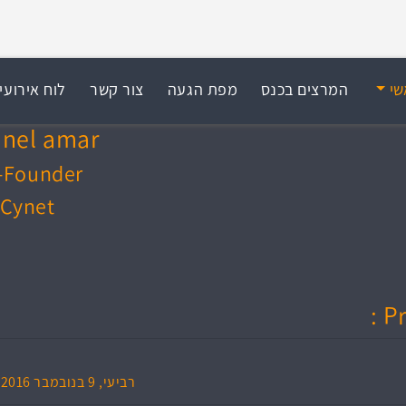
שי
המרצים בכנס
מפת הגעה
צור קשר
לוח אירועי
anel amar
-Founder
Cynet
Pr
אירוע The NewAge for CYBER SECURITY, רביעי, 9 בנובמבר 2016, 13:10