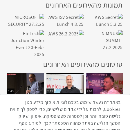
תמונות מהאירועים האחרונים
סרטונים מהאירועים האחרונים
1:43
2:33
4:00
כנס ערים חכמות
כנס מפעיל
כנס בריאות דיגיטלית
באתר זה נעשה שימוש בטכנולוגיות איסוף מידע כגון
Cookies, לרבות על ידי צדדים שלישיים, כדי לספק לך חווית
גלישה טובה יותר וכן למטרות סטטיסטיקה, איפיון ושיווק.
2:32
1:14
3:52
המשך הגלישה באתר מהווה הסכמתך לכך. למידע נוסף
כנס RPA
כנס בינת יערות הכרמל
כנס F5