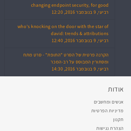
changing endpoint security, for good
רביעי, 9 בנובמבר 2016, 12:20
who's knocking on the door with the star of
david: trends & attributions
רביעי, 9 בנובמבר 2016, 12:40
הקרנה פרטית של הסרט "התופת" - סרט מתח
ומסתורין המבוסס על רב-המכר
רביעי, 9 בנובמבר 2016, 14:30
אודות
אנשים ומחשבים
מדיניות הפרטיות
תקנון
הצהרת נגישות