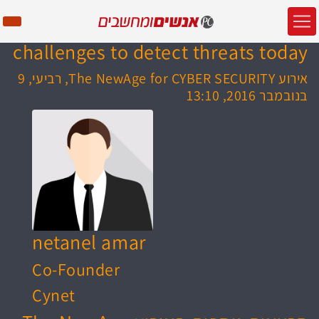
challenges to detect threats today
אירוע The NewAge for CYBER SECURITY, רביעי, 9
בנובמבר 2016, 13:10
netanel amar
Co-Founder
Cynet