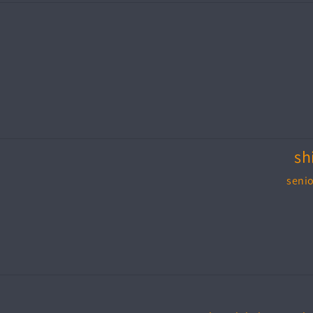
sh
senio