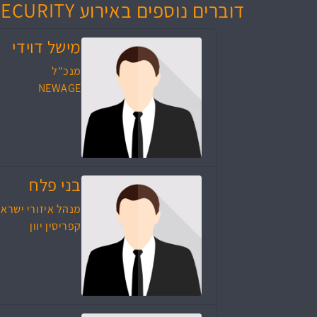
דוברים נוספים באירוע The NewAge for CYBER SECURITY
מישל דוידי
מנכ"ל
NEWAGE
בני פלח
מנהל איזורי ישרא
קפריסין יוון