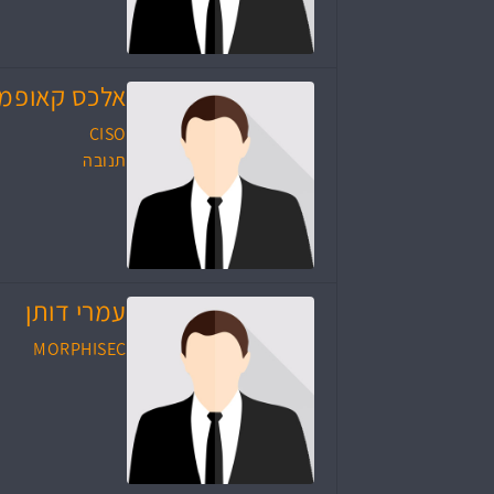
אלכס קאופמן
CISO
תנובה
עמרי דותן
MORPHISEC