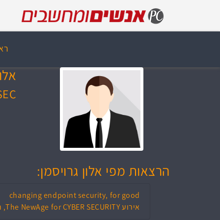
רא
אלון
SEC
הרצאות מפי אלון גרויסמן:
changing endpoint security, for good
אירוע The NewAge for CYBER SECURITY, רביעי, 9 בנובמבר 2016, 12:20