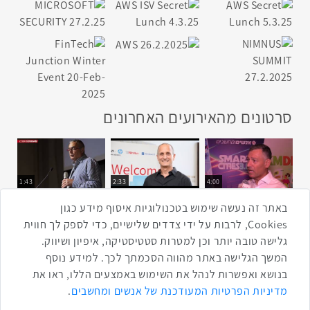
סרטונים מהאירועים האחרונים
1:43
2:33
4:00
כנס ערים חכמות
כנס מפעיל
כנס בריאות דיגיטלית
באתר זה נעשה שימוש בטכנולוגיות איסוף מידע כגון
Cookies, לרבות על ידי צדדים שלישיים, כדי לספק לך חווית
גלישה טובה יותר וכן למטרות סטטיסטיקה, איפיון ושיווק.
2:32
1:14
3:52
המשך הגלישה באתר מהווה הסכמתך לכך. למידע נוסף
כנס RPA
כנס בינת יערות הכרמל
כנס F5
בנושא ואפשרות לנהל את השימוש באמצעים הללו, ראו את
שתפו ברשת
מדיניות הפרטיות המעודכנת של אנשים ומחשבים
.