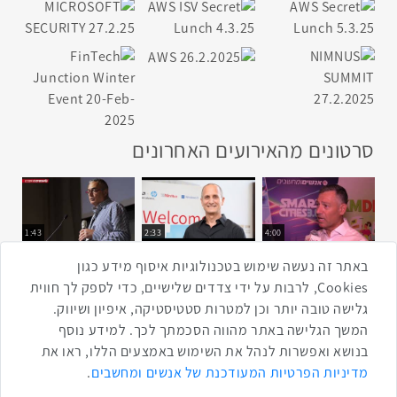
סרטונים מהאירועים האחרונים
1:43
2:33
4:00
כנס ערים חכמות
כנס מפעיל
כנס בריאות דיגיטלית
באתר זה נעשה שימוש בטכנולוגיות איסוף מידע כגון
Cookies, לרבות על ידי צדדים שלישיים, כדי לספק לך חווית
גלישה טובה יותר וכן למטרות סטטיסטיקה, איפיון ושיווק.
2:32
1:14
3:52
המשך הגלישה באתר מהווה הסכמתך לכך. למידע נוסף
כנס RPA
כנס בינת יערות הכרמל
כנס F5
בנושא ואפשרות לנהל את השימוש באמצעים הללו, ראו את
שתפו ברשת
מדיניות הפרטיות המעודכנת של אנשים ומחשבים
.