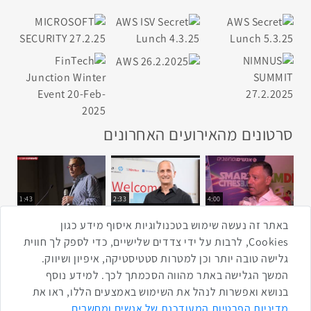
סרטונים מהאירועים האחרונים
1:43
2:33
4:00
כנס ערים חכמות
כנס מפעיל
כנס בריאות דיגיטלית
באתר זה נעשה שימוש בטכנולוגיות איסוף מידע כגון
Cookies, לרבות על ידי צדדים שלישיים, כדי לספק לך חווית
גלישה טובה יותר וכן למטרות סטטיסטיקה, איפיון ושיווק.
2:32
1:14
3:52
המשך הגלישה באתר מהווה הסכמתך לכך. למידע נוסף
כנס RPA
כנס בינת יערות הכרמל
כנס F5
בנושא ואפשרות לנהל את השימוש באמצעים הללו, ראו את
שתפו ברשת
מדיניות הפרטיות המעודכנת של אנשים ומחשבים
.