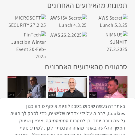
תמונות מהאירועים האחרונים
סרטונים מהאירועים האחרונים
1:43
2:33
4:00
כנס ערים חכמות
כנס מפעיל
כנס בריאות דיגיטלית
באתר זה נעשה שימוש בטכנולוגיות איסוף מידע כגון
Cookies, לרבות על ידי צדדים שלישיים, כדי לספק לך חווית
גלישה טובה יותר וכן למטרות סטטיסטיקה, איפיון ושיווק.
2:32
1:14
3:52
המשך הגלישה באתר מהווה הסכמתך לכך. למידע נוסף
כנס RPA
כנס בינת יערות הכרמל
כנס F5