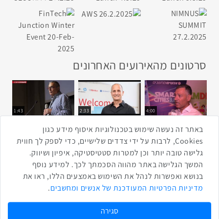
סרטונים מהאירועים האחרונים
1:43
2:33
4:00
כנס ערים חכמות
כנס מפעיל
כנס בריאות דיגיטלית
באתר זה נעשה שימוש בטכנולוגיות איסוף מידע כגון
Cookies, לרבות על ידי צדדים שלישיים, כדי לספק לך חווית
גלישה טובה יותר וכן למטרות סטטיסטיקה, איפיון ושיווק.
2:32
1:14
3:52
המשך הגלישה באתר מהווה הסכמתך לכך. למידע נוסף
כנס RPA
כנס בינת יערות הכרמל
כנס F5
בנושא ואפשרות לנהל את השימוש באמצעים הללו, ראו את
שתפו ברשת
מדיניות הפרטיות המעודכנת של אנשים ומחשבים
.
שתף בטוויטר
שתף בפייסבוק
שתף בלינקדאין
שתף בווטסאפ
שתף בטלגרם
סגירה