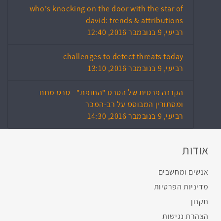
who's knocking on the door with the star of
david: trends & attributions
רביעי, 9 בנובמבר 2016, 12:40
challenges to detect threats today
רביעי, 9 בנובמבר 2016, 13:10
הקרנה פרטית של הסרט "התופת" - סרט מתח
ומסתורין המבוסס על רב-המכר
רביעי, 9 בנובמבר 2016, 14:30
אודות
אנשים ומחשבים
מדיניות הפרטיות
תקנון
הצהרת נגישות